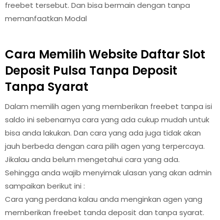
freebet tersebut. Dan bisa bermain dengan tanpa
memanfaatkan Modal
Cara Memilih Website Daftar Slot
Deposit Pulsa Tanpa Deposit
Tanpa Syarat
Dalam memilih agen yang memberikan freebet tanpa isi
saldo ini sebenarnya cara yang ada cukup mudah untuk
bisa anda lakukan. Dan cara yang ada juga tidak akan
jauh berbeda dengan cara pilih agen yang terpercaya.
Jikalau anda belum mengetahui cara yang ada.
Sehingga anda wajib menyimak ulasan yang akan admin
sampaikan berikut ini :
Cara yang perdana kalau anda menginkan agen yang
memberikan freebet tanda deposit dan tanpa syarat.