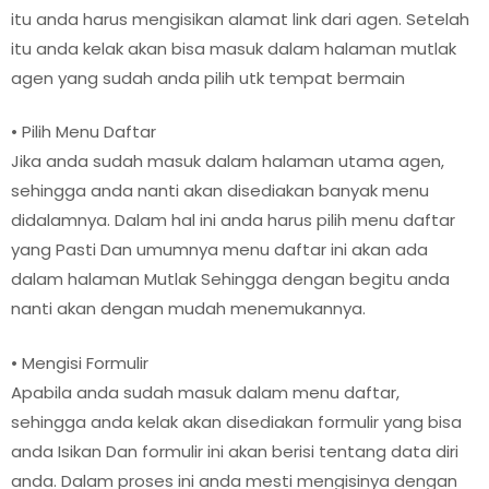
itu anda harus mengisikan alamat link dari agen. Setelah
itu anda kelak akan bisa masuk dalam halaman mutlak
agen yang sudah anda pilih utk tempat bermain
• Pilih Menu Daftar
Jika anda sudah masuk dalam halaman utama agen,
sehingga anda nanti akan disediakan banyak menu
didalamnya. Dalam hal ini anda harus pilih menu daftar
yang Pasti Dan umumnya menu daftar ini akan ada
dalam halaman Mutlak Sehingga dengan begitu anda
nanti akan dengan mudah menemukannya.
• Mengisi Formulir
Apabila anda sudah masuk dalam menu daftar,
sehingga anda kelak akan disediakan formulir yang bisa
anda Isikan Dan formulir ini akan berisi tentang data diri
anda. Dalam proses ini anda mesti mengisinya dengan