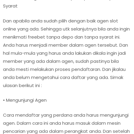
Syarat
Dan apabila anda sudah pilih dengan baik agen slot
online yang ada. Sehingga utk selanjutnya bila anda ingin
menikmati freebet tanpa depo dan tanpa syarat ini.
Anda harus menjadi member dalam agen tersebut. Dan
hal mula-mula yang harus anda lakukan dikala ingin jadi
member yang ada dalam agen, sudah pastinya bila
anda mesti melakukan proses pendaftaran. Dan jikalau
anda belum mengetahui cara daftar yang ada. Simak
ulasan berikut ini :
• Mengunjungi Agen
Cara mendaftar yang perdana anda harus mengunjungi
agen. Dalam cara ini anda harus masuk dalam mesin
pencarian yang ada dalam perangkat anda. Dan setelah