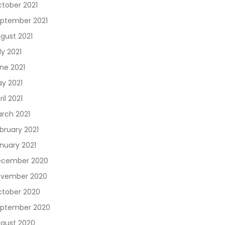
tober 2021
ptember 2021
gust 2021
ly 2021
ne 2021
y 2021
ril 2021
rch 2021
bruary 2021
nuary 2021
ecember 2020
vember 2020
tober 2020
ptember 2020
gust 2020