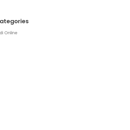
ategories
di Online