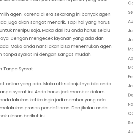
Oc
Se
lih agen. Karena di era sekarang ini banyak agen
Au
da juga akan sangat menarik. Tapi hal yang harus
ntuk menipu saja. Maka dari itu anda harus selalu
Ju
caya. Dengan mengecek layanan yang ada dan
Ju
ada. Maka anda nanti akan bisa menemukan agen
Ma
n tanpa syarat ini dengan sangat mudah.
Ap
Ma
an Tanpa Syarat
Fe
lot online yang ada. Maka utk selanjutnya bila anda
Ja
 tanpa syarat ini. Anda harus jadi member dalam
D
anda lakukan ketika ingin jadi member yang ada
No
 melakukan proses pendaftaran. Dan jikalau anda
Oc
 ulasan berikut ini :
Se
Au