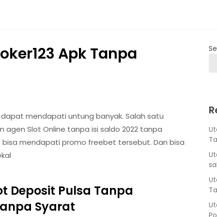
oker123 Apk Tanpa
Se
R
a dapat mendapati untung banyak. Salah satu
gen Slot Online tanpa isi saldo 2022 tanpa
Ut
Ta
 bisa mendapati promo freebet tersebut. Dan bisa
Ut
kal
sa
Ut
ot Deposit Pulsa Tanpa
Ta
Tanpa Syarat
Ut
Po