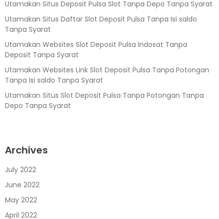
Utamakan Situs Deposit Pulsa Slot Tanpa Depo Tanpa Syarat
Utamakan Situs Daftar Slot Deposit Pulsa Tanpa Isi saldo
Tanpa Syarat
Utamakan Websites Slot Deposit Pulsa Indosat Tanpa
Deposit Tanpa Syarat
Utamakan Websites Link Slot Deposit Pulsa Tanpa Potongan
Tanpa Isi saldo Tanpa Syarat
Utamakan Situs Slot Deposit Pulsa Tanpa Potongan Tanpa
Depo Tanpa Syarat
Archives
July 2022
June 2022
May 2022
April 2022