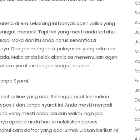
Oc
Se
Au
Karena di era sekarang ini banyak agen palsu yang
sangat menarik. Tapi hal yang mesti anda ketahui
Ju
aja. Maka dari itu anda harus senantiasa
Ju
caya. Dengan mengecek pelayanan yang ada dan
Ma
ada. Maka anda kelak akan bisa menemukan agen
Ap
anpa syarat ini dengan sangat mudah.
Ma
Tanpa Syarat
Fe
Ja
 slot online yang ada. Sehingga buat kemudian
D
eposit dan tanpa syarat ini. Anda mesti menjadi
No
a yang mesti anda lakukan waktu ingin jadi
Oc
ya apabila anda harus melakukan proses
Se
ui cara daftar yang ada. Simak ulasan berikut ini :
Au