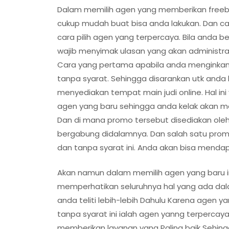
Dalam memilih agen yang memberikan freebe
cukup mudah buat bisa anda lakukan. Dan ca
cara pilih agen yang terpercaya. Bila anda
wajib menyimak ulasan yang akan administrato
Cara yang pertama apabila anda menginka
tanpa syarat. Sehingga disarankan utk anda 
menyediakan tempat main judi online. Hal ini
agen yang baru sehingga anda kelak akan 
Dan di mana promo tersebut disediakan oleh
bergabung didalamnya. Dan salah satu prom
dan tanpa syarat ini. Anda akan bisa menda
Akan namun dalam memilih agen yang baru i
memperhatikan seluruhnya hal yang ada dala
anda teliti lebih-lebih Dahulu Karena agen
tanpa syarat ini ialah agen yanng terperca
memberikan layanan yang Paling baik Sehing