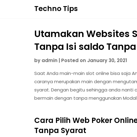
Skip
Techno Tips
to
content
Utamakan Websites Sl
Tanpa Isi saldo Tanpa
by
admin
|
Posted on
January 30, 2021
Saat Anda main-main slot online bisa saja
caranya merupakan main dengan mengutamak
syarat. Dengan begitu sehingga anda nanti 
bermain dengan tanpa menggunakan Modal
Cara Pilih Web Poker Onlin
Tanpa Syarat