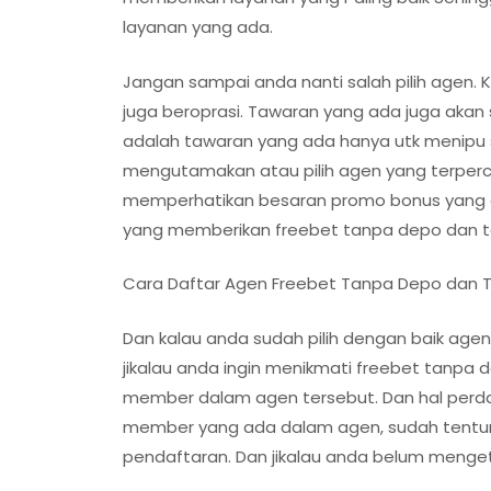
layanan yang ada.
Jangan sampai anda nanti salah pilih agen. 
juga beroprasi. Tawaran yang ada juga akan 
adalah tawaran yang ada hanya utk menipu s
mengutamakan atau pilih agen yang terper
memperhatikan besaran promo bonus yang 
yang memberikan freebet tanpa depo dan t
Cara Daftar Agen Freebet Tanpa Depo dan 
Dan kalau anda sudah pilih dengan baik agen
jikalau anda ingin menikmati freebet tanpa d
member dalam agen tersebut. Dan hal perdan
member yang ada dalam agen, sudah tentun
pendaftaran. Dan jikalau anda belum mengetah