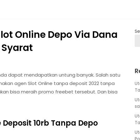
ot Online Depo Via Dana
Se
 Syarat
R
 Anda dapat mendapatkan untung banyak. Salah satu
an agen Slot Online tanpa deposit 2022 tanpa
Ut
Ta
akan bisa meraih promo freebet tersebut. Dan bisa
Ut
sa
Ut
e Deposit 10rb Tanpa Depo
Ta
Ut
Po