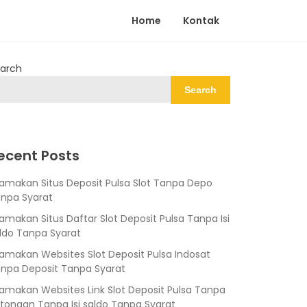
Home
Kontak
arch
Search
ecent Posts
amakan Situs Deposit Pulsa Slot Tanpa Depo
npa Syarat
amakan Situs Daftar Slot Deposit Pulsa Tanpa Isi
ldo Tanpa Syarat
amakan Websites Slot Deposit Pulsa Indosat
npa Deposit Tanpa Syarat
amakan Websites Link Slot Deposit Pulsa Tanpa
tongan Tanpa Isi saldo Tanpa Syarat