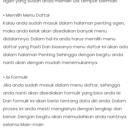
agen yang sudah anda memilih utk tempat bermain
• Memilih Menu Daftar
Kalau anda sudah masuk dalam halaman penting agen,
maka anda kelak akan disediakan banyak menu
didalamnya. Dalam hal ini anda harus memilih menu
daftar yang Pasti Dan biasanya menu daftar ini akan ada
dalam halaman Penting Sehingga dengan begitu anda
nanti akan dengan mudah menemukannya.
• Isi Formulir
Jika anda sudah masuk dalam menu daftar, sehingga
anda nanti akan disediakan formulir yang bisa anda Isi
Dan formulir ini akan berisi tentang data diri anda. Dalam
proses ini anda mesti mengisinya dengan lengkap dan
benar. Dengan begitu akan memudahkan anda nantinya
selama Main-main