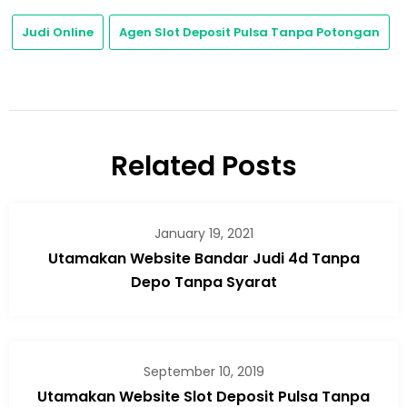
Judi Online
Agen Slot Deposit Pulsa Tanpa Potongan
Related Posts
January 19, 2021
Utamakan Website Bandar Judi 4d Tanpa
Depo Tanpa Syarat
September 10, 2019
Utamakan Website Slot Deposit Pulsa Tanpa