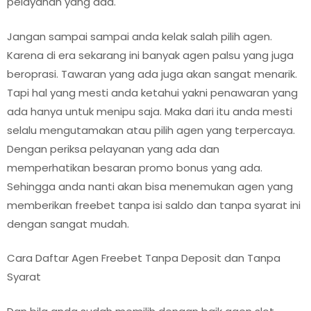
pelayanan yang ada.
Jangan sampai sampai anda kelak salah pilih agen.
Karena di era sekarang ini banyak agen palsu yang juga
beroprasi. Tawaran yang ada juga akan sangat menarik.
Tapi hal yang mesti anda ketahui yakni penawaran yang
ada hanya untuk menipu saja. Maka dari itu anda mesti
selalu mengutamakan atau pilih agen yang terpercaya.
Dengan periksa pelayanan yang ada dan
memperhatikan besaran promo bonus yang ada.
Sehingga anda nanti akan bisa menemukan agen yang
memberikan freebet tanpa isi saldo dan tanpa syarat ini
dengan sangat mudah.
Cara Daftar Agen Freebet Tanpa Deposit dan Tanpa
Syarat