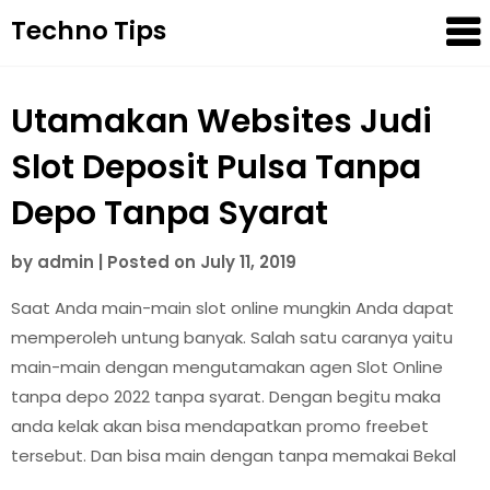
Skip
Techno Tips
to
content
Utamakan Websites Judi
Slot Deposit Pulsa Tanpa
Depo Tanpa Syarat
by
admin
|
Posted on
July 11, 2019
Saat Anda main-main slot online mungkin Anda dapat
memperoleh untung banyak. Salah satu caranya yaitu
main-main dengan mengutamakan agen Slot Online
tanpa depo 2022 tanpa syarat. Dengan begitu maka
anda kelak akan bisa mendapatkan promo freebet
tersebut. Dan bisa main dengan tanpa memakai Bekal