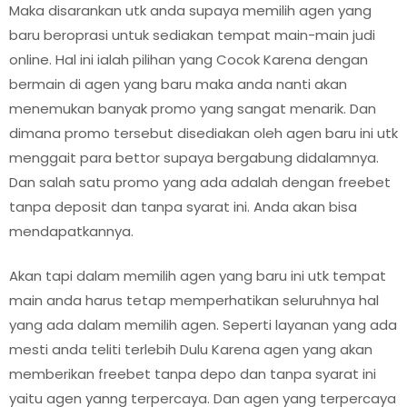
Maka disarankan utk anda supaya memilih agen yang
baru beroprasi untuk sediakan tempat main-main judi
online. Hal ini ialah pilihan yang Cocok Karena dengan
bermain di agen yang baru maka anda nanti akan
menemukan banyak promo yang sangat menarik. Dan
dimana promo tersebut disediakan oleh agen baru ini utk
menggait para bettor supaya bergabung didalamnya.
Dan salah satu promo yang ada adalah dengan freebet
tanpa deposit dan tanpa syarat ini. Anda akan bisa
mendapatkannya.
Akan tapi dalam memilih agen yang baru ini utk tempat
main anda harus tetap memperhatikan seluruhnya hal
yang ada dalam memilih agen. Seperti layanan yang ada
mesti anda teliti terlebih Dulu Karena agen yang akan
memberikan freebet tanpa depo dan tanpa syarat ini
yaitu agen yanng terpercaya. Dan agen yang terpercaya