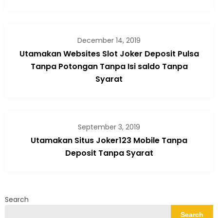
December 14, 2019
Utamakan Websites Slot Joker Deposit Pulsa
Tanpa Potongan Tanpa Isi saldo Tanpa
Syarat
September 3, 2019
Utamakan Situs Joker123 Mobile Tanpa
Deposit Tanpa Syarat
Search
Search