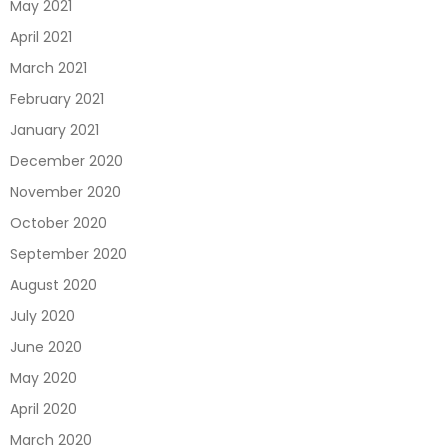
May 2021
April 2021
March 2021
February 2021
January 2021
December 2020
November 2020
October 2020
September 2020
August 2020
July 2020
June 2020
May 2020
April 2020
March 2020