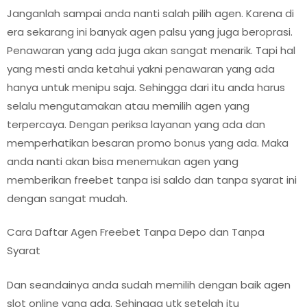
Janganlah sampai anda nanti salah pilih agen. Karena di
era sekarang ini banyak agen palsu yang juga beroprasi.
Penawaran yang ada juga akan sangat menarik. Tapi hal
yang mesti anda ketahui yakni penawaran yang ada
hanya untuk menipu saja. Sehingga dari itu anda harus
selalu mengutamakan atau memilih agen yang
terpercaya. Dengan periksa layanan yang ada dan
memperhatikan besaran promo bonus yang ada. Maka
anda nanti akan bisa menemukan agen yang
memberikan freebet tanpa isi saldo dan tanpa syarat ini
dengan sangat mudah.
Cara Daftar Agen Freebet Tanpa Depo dan Tanpa
Syarat
Dan seandainya anda sudah memilih dengan baik agen
slot online yang ada. Sehingga utk setelah itu