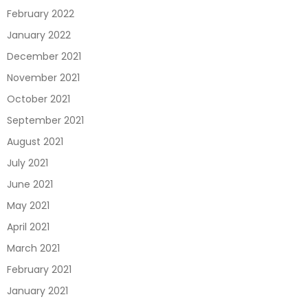
February 2022
January 2022
December 2021
November 2021
October 2021
September 2021
August 2021
July 2021
June 2021
May 2021
April 2021
March 2021
February 2021
January 2021