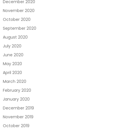
December 2020
November 2020
October 2020
September 2020
August 2020
July 2020
June 2020
May 2020
April 2020
March 2020
February 2020
January 2020
December 2019
November 2019
October 2019