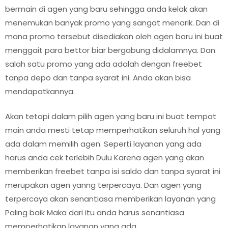
bermain di agen yang baru sehingga anda kelak akan
menemukan banyak promo yang sangat menarik. Dan di
mana promo tersebut disediakan oleh agen baru ini buat
menggait para bettor biar bergabung didalamnya. Dan
salah satu promo yang ada adalah dengan freebet
tanpa depo dan tanpa syarat ini. Anda akan bisa
mendapatkannya.
Akan tetapi dalam pilih agen yang baru ini buat tempat
main anda mesti tetap memperhatikan seluruh hal yang
ada dalam memilih agen. Seperti layanan yang ada
harus anda cek terlebih Dulu Karena agen yang akan
memberikan freebet tanpa isi saldo dan tanpa syarat ini
merupakan agen yanng terpercaya. Dan agen yang
terpercaya akan senantiasa memberikan layanan yang
Paling baik Maka dari itu anda harus senantiasa
memperhatikan layanan yang ada.