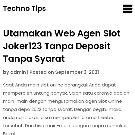
Skip
Techno Tips
to
content
Utamakan Web Agen Slot
Joker123 Tanpa Deposit
Tanpa Syarat
by
admin
|
Posted on
September 3, 2021
Saat Anda main slot online barangkali Anda dapat
memperoleh untung banyak. Salah satu caranya adalah
main-main dengan mengutamakan agen Slot Online
tanpa depo 2022 tanpa syarat. Dengan begitu maka
anda nanti akan bisa memperoleh promo freebet
tersebut. Dan bisa main-main dengan tanpa memakai
Bekal