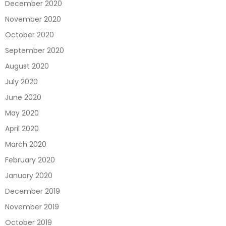
December 2020
November 2020
October 2020
September 2020
August 2020
July 2020
June 2020
May 2020
April 2020
March 2020
February 2020
January 2020
December 2019
November 2019
October 2019