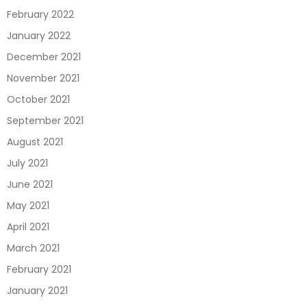
February 2022
January 2022
December 2021
November 2021
October 2021
September 2021
August 2021
July 2021
June 2021
May 2021
April 2021
March 2021
February 2021
January 2021