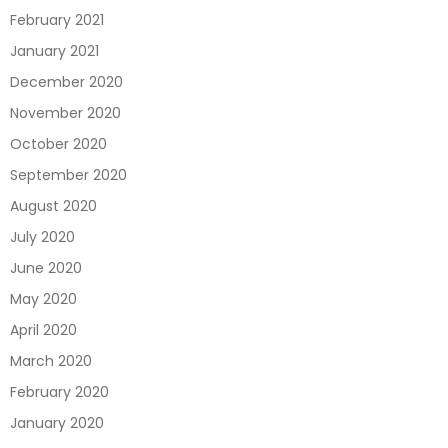
February 2021
January 2021
December 2020
November 2020
October 2020
September 2020
August 2020
July 2020
June 2020
May 2020
April 2020
March 2020
February 2020
January 2020