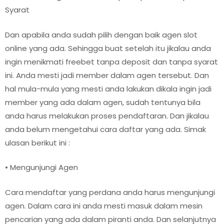
Syarat
Dan apabila anda sudah pilih dengan baik agen slot
online yang ada. Sehingga buat setelah itu jikalau anda
ingin menikmati freebet tanpa deposit dan tanpa syarat
ini. Anda mesti jadi member dalam agen tersebut. Dan
hal mula-mula yang mesti anda lakukan dikala ingin jadi
member yang ada dalam agen, sudah tentunya bila
anda harus melakukan proses pendaftaran. Dan jikalau
anda belum mengetahui cara daftar yang ada. Simak
ulasan berikut ini :
• Mengunjungi Agen
Cara mendaftar yang perdana anda harus mengunjungi
agen. Dalam cara ini anda mesti masuk dalam mesin
pencarian yang ada dalam piranti anda. Dan selanjutnya