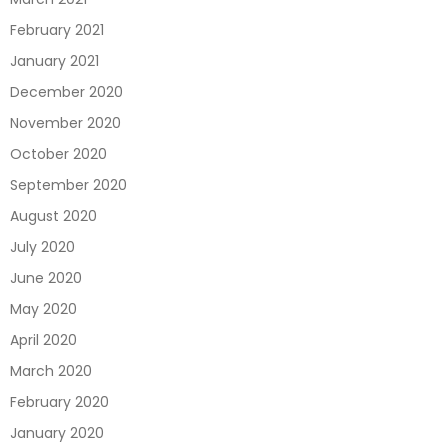
February 2021
January 2021
December 2020
November 2020
October 2020
September 2020
August 2020
July 2020
June 2020
May 2020
April 2020
March 2020
February 2020
January 2020