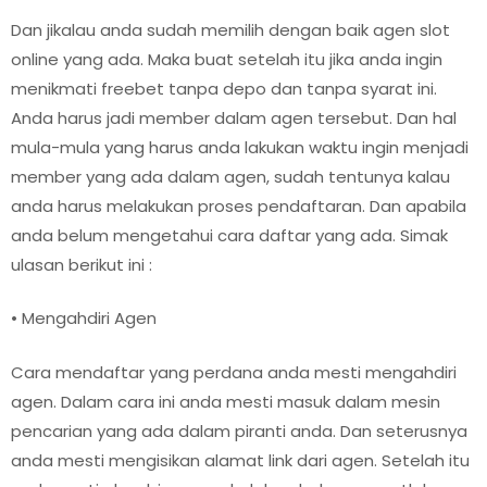
Dan jikalau anda sudah memilih dengan baik agen slot
online yang ada. Maka buat setelah itu jika anda ingin
menikmati freebet tanpa depo dan tanpa syarat ini.
Anda harus jadi member dalam agen tersebut. Dan hal
mula-mula yang harus anda lakukan waktu ingin menjadi
member yang ada dalam agen, sudah tentunya kalau
anda harus melakukan proses pendaftaran. Dan apabila
anda belum mengetahui cara daftar yang ada. Simak
ulasan berikut ini :
• Mengahdiri Agen
Cara mendaftar yang perdana anda mesti mengahdiri
agen. Dalam cara ini anda mesti masuk dalam mesin
pencarian yang ada dalam piranti anda. Dan seterusnya
anda mesti mengisikan alamat link dari agen. Setelah itu