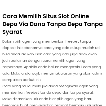
Cara Memilih Situs Slot Online
Depo Via Dana Tanpa Depo Tanpa
Syarat
Dalam pilih agen yang memberikan freebet tanpa
deposit ini sebenarnya cara yang ada cukup mudah utk
bisa anda lakukan. Dan cara yang ada juga tidak akan
jauh berlainan dengan cara memilih agen yang
terpercaya. Apabila anda belum mengetahui cara yang
ada. Maka anda wajib menyimak ulasan yang akan admin
sampaikan berikut ini :
Cara yang mula-mula jika anda menginkan agen yang
memberikan freebet tanda depo dan tanpa syarat.
Maka disarankan utk anda biar pilih agen yang baru
beroprasi buat menyediakan tempat bermain judi online.