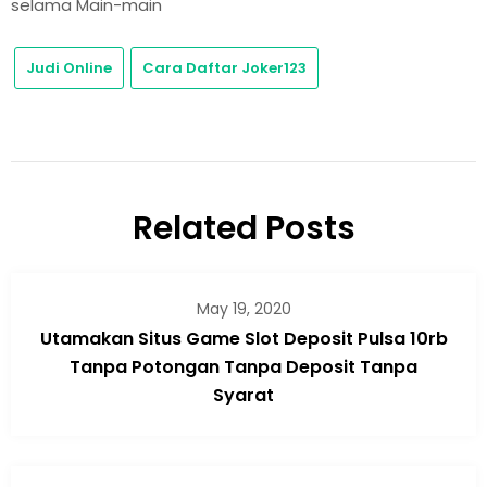
selama Main-main
Judi Online
Cara Daftar Joker123
Related Posts
May 19, 2020
Utamakan Situs Game Slot Deposit Pulsa 10rb
Tanpa Potongan Tanpa Deposit Tanpa
Syarat