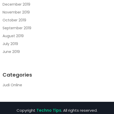
December 2019
November 2019
October 2019
September 2019
August 2019
July 2019
June 2019
Categories
Judi Online
Copyright
Techno Tips
. All rights reserved.