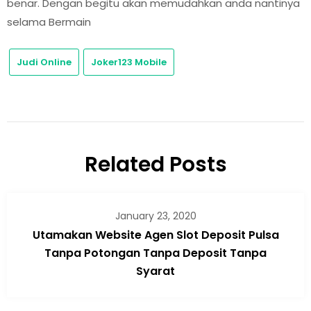
benar. Dengan begitu akan memudahkan anda nantinya
selama Bermain
Judi Online
Joker123 Mobile
Related Posts
January 23, 2020
Utamakan Website Agen Slot Deposit Pulsa
Tanpa Potongan Tanpa Deposit Tanpa
Syarat