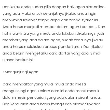
Dan kalau anda sudah pilih dengan baik agen slot online
yang ada. Maka untuk selanjutnya jikalau anda ingin
menikmati freebet tanpa depo dan tanpa syarat ini.
Anda harus menjadi member dalam agen tersebut. Dan
hal mula-mula yang mesti anda lakukan dikala ingin jadi
member yang ada dalam agen, sudah tentunya jikalau
anda harus melakukan proses pendaftaran. Dan jikalau
anda belum mengetahui cara daftar yang ada. Simak
ulasan berikut ini :
• Mengunjungi Agen
Cara mendaftar yang mula-mula anda mesti
mengunjungi agen. Dalam cara ini anda mesti masuk
dalam mesin pencarian yang ada dalam piranti anda.
Dan kemudian anda harus mengisikan alamat link dari