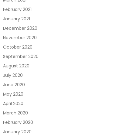
February 2021
January 2021
December 2020
November 2020
October 2020
September 2020
August 2020
July 2020
June 2020
May 2020
April 2020
March 2020
February 2020
January 2020